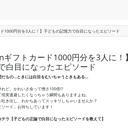
カード1000円分を3人に！】子どもの記憶力で白目になったエピソード
onギフトカード1000円分を3人に
で白目になったエピソード
間だもの…ときには白目をむいちゃうときもある…
れど、かわいさ余って憎さ100倍!?
て現実逃避したくなっちゃう瞬間もありますよね。
を吐き出し、わかちあってスッキリしちゃいませんか？
ピソード」お待ちしています！
コチラ【子どもの正論で
白目になったエピソードを教えて】