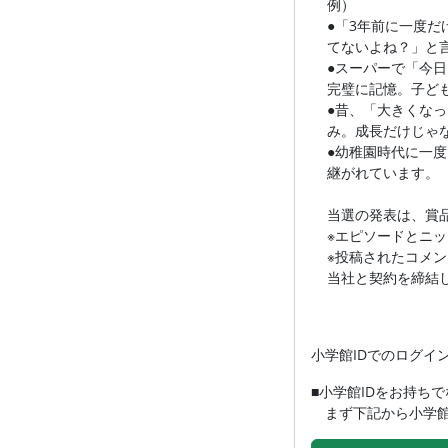
例）
●「3年前に一度
てないよね？」と
●スーパーで「今
完璧に記憶。子ど
●昔、「大きくな
み。成長だけじゃ
●幼稚園時代に一
継がれています。
当選の発表は、賞
※エピソードとニ
※投稿されたコメ
当社と契約を締結
小学館IDでのログイ
■小学館IDをお持ち
まず下記から小学館