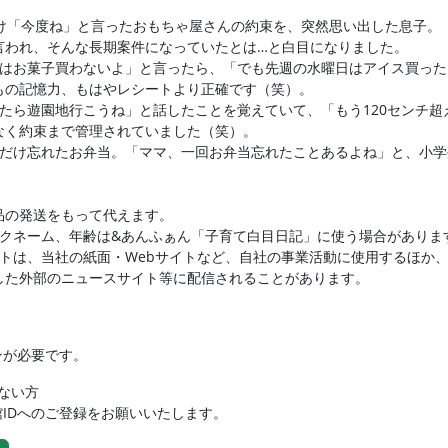
だけ「今度ね」と言ったおもちゃ屋さんの約束を、突然思い出した息子。
言われ、そんな長期案件になっていたとは…と白目になりました。
日はお菓子買わないよ」と言ったら、「でも先週の水曜日はアイス買った
もの記憶力、もはやレシートより正確です（笑）。
ったら遊園地行こうね」と話したことを覚えていて、「もう120センチ超
なく約束まで管理されていました（笑）。
度だけ忘れたお弁当。「ママ、一回お弁当忘れたことあるよね」と、小学
品の発送をもって代えます。
ックネーム、年齢は&あんふぁん「子育て白目日記」に使う場合がありま
ントは、当社の紙面・Webサイトなど、自社の事業活動に使用するほか
した外部のニュースサイト等に配信されることがあります。
ンが必要です。
でない方
IDへのご登録をお願いいたします。